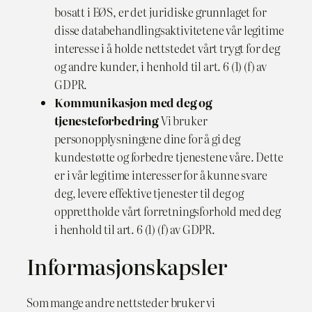
bosatt i EØS, er det juridiske grunnlaget for
disse databehandlingsaktivitetene vår legitime
interesse i å holde nettstedet vårt trygt for deg
og andre kunder, i henhold til art. 6 (1) (f) av
GDPR.
Kommunikasjon med deg og
tjenesteforbedring
Vi bruker
personopplysningene dine for å gi deg
kundestøtte og forbedre tjenestene våre. Dette
er i vår legitime interesser for å kunne svare
deg, levere effektive tjenester til deg og
opprettholde vårt forretningsforhold med deg
i henhold til art. 6 (1) (f) av GDPR.
Informasjonskapsler
Som mange andre nettsteder bruker vi