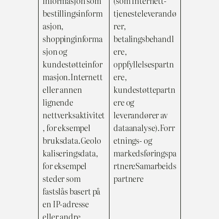
informasjon som
(som Internett-
bestillingsinform
tjenesteleverandø
asjon,
rer,
shoppinginforma
betalingsbehandl
sjon og
ere,
kundestøtteinfor
oppfyllelsespartn
masjon.Internett
ere,
eller annen
kundestøttepartn
lignende
ere og
nettverksaktivitet
leverandører av
, for eksempel
dataanalyse).Forr
bruksdata.Geolo
etnings- og
kaliseringsdata,
markedsføringspa
for eksempel
rtnereSamarbeids
steder som
partnere
fastslås basert på
en IP-adresse
eller andre