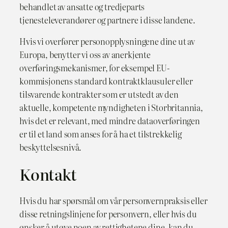
behandlet av ansatte og tredjeparts
tjenesteleverandører og partnere i disse landene.
Hvis vi overfører personopplysningene dine ut av
Europa, benytter vi oss av anerkjente
overføringsmekanismer, for eksempel EU-
kommisjonens standard kontraktklausuler eller
tilsvarende kontrakter som er utstedt av den
aktuelle, kompetente myndigheten i Storbritannia,
hvis det er relevant, med mindre dataoverføringen
er til et land som anses for å ha et tilstrekkelig
beskyttelsesnivå.
Kontakt
Hvis du har spørsmål om vår personvernpraksis eller
disse retningslinjene for personvern, eller hvis du
ønsker å utøve noen av rettighetene dine, kan du