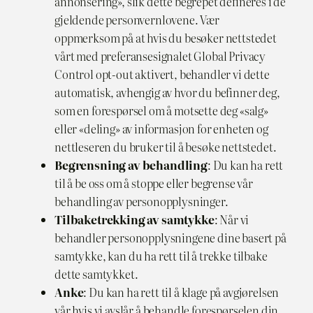
annonsering», slik dette begrepet defineres i de
gjeldende personvernlovene. Vær
oppmerksom på at hvis du besøker nettstedet
vårt med preferansesignalet Global Privacy
Control opt-out aktivert, behandler vi dette
automatisk, avhengig av hvor du befinner deg,
som en forespørsel om å motsette deg «salg»
eller «deling» av informasjon for enheten og
nettleseren du bruker til å besøke nettstedet.
Begrensning av behandling
: Du kan ha rett
til å be oss om å stoppe eller begrense vår
behandling av personopplysninger.
Tilbaketrekking av samtykke
: Når vi
behandler personopplysningene dine basert på
samtykke, kan du ha rett til å trekke tilbake
dette samtykket.
Anke
: Du kan ha rett til å klage på avgjørelsen
vår hvis vi avslår å behandle forespørselen din.