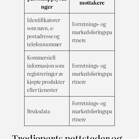
mottakere
nger
Identifikatorer
Forretnings- og
som navn, e-
markedsføringspa
postadresse og
rtnere
telefonnummer
Kommersiell
informasjon som
Forretnings- og
registreringer av
markedsføringspa
kjøpte produkter
rtnere
eller tjenester
Forretnings- og
Bruksdata
markedsføringspa
rtnere
Tredjeparts nettsteder og