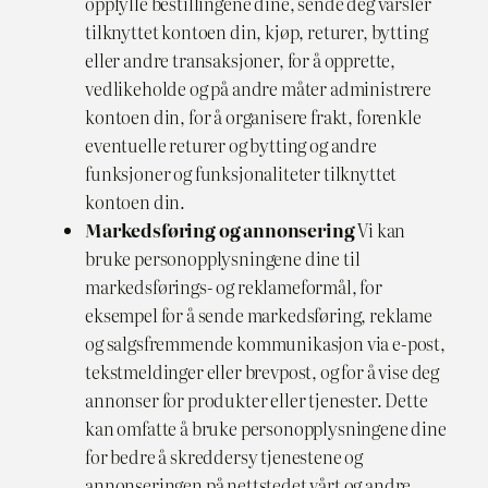
oppfylle bestillingene dine, sende deg varsler
tilknyttet kontoen din, kjøp, returer, bytting
eller andre transaksjoner, for å opprette,
vedlikeholde og på andre måter administrere
kontoen din, for å organisere frakt, forenkle
eventuelle returer og bytting og andre
funksjoner og funksjonaliteter tilknyttet
kontoen din.
Markedsføring og annonsering
Vi kan
bruke personopplysningene dine til
markedsførings- og reklameformål, for
eksempel for å sende markedsføring, reklame
og salgsfremmende kommunikasjon via e-post,
tekstmeldinger eller brevpost, og for å vise deg
annonser for produkter eller tjenester. Dette
kan omfatte å bruke personopplysningene dine
for bedre å skreddersy tjenestene og
annonseringen på nettstedet vårt og andre