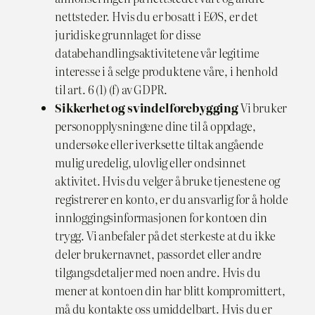
nettsteder. Hvis du er bosatt i EØS, er det
juridiske grunnlaget for disse
databehandlingsaktivitetene vår legitime
interesse i å selge produktene våre, i henhold
til art. 6 (1) (f) av GDPR.
Sikkerhet og svindelforebygging
Vi bruker
personopplysningene dine til å oppdage,
undersøke eller iverksette tiltak angående
mulig uredelig, ulovlig eller ondsinnet
aktivitet. Hvis du velger å bruke tjenestene og
registrerer en konto, er du ansvarlig for å holde
innloggingsinformasjonen for kontoen din
trygg. Vi anbefaler på det sterkeste at du ikke
deler brukernavnet, passordet eller andre
tilgangsdetaljer med noen andre. Hvis du
mener at kontoen din har blitt kompromittert,
må du kontakte oss umiddelbart. Hvis du er