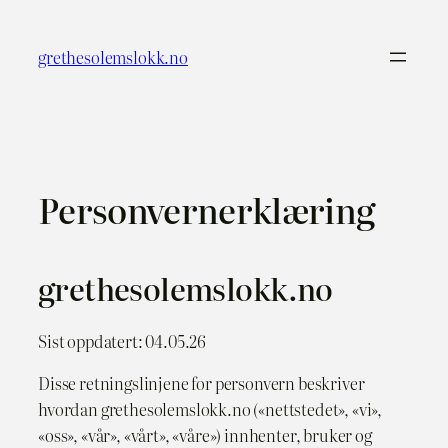
Hopp
til
grethesolemslokk.no
innhold
Personvernerklæring
grethesolemslokk.no
Sist oppdatert: 04.05.26
Disse retningslinjene for personvern beskriver
hvordan grethesolemslokk.no («nettstedet», «vi»,
«oss», «vår», «vårt», «våre») innhenter, bruker og