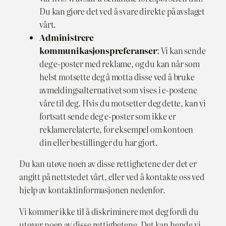
Du kan gjøre det ved å svare direkte på avslaget
vårt.
Administrere
kommunikasjonspreferanser
: Vi kan sende
deg e-poster med reklame, og du kan når som
helst motsette deg å motta disse ved å bruke
avmeldingsalternativet som vises i e-postene
våre til deg. Hvis du motsetter deg dette, kan vi
fortsatt sende deg e-poster som ikke er
reklamerelaterte, for eksempel om kontoen
din eller bestillinger du har gjort.
Du kan utøve noen av disse rettighetene der det er
angitt på nettstedet vårt, eller ved å kontakte oss ved
hjelp av kontaktinformasjonen nedenfor.
Vi kommer ikke til å diskriminere mot deg fordi du
utøver noen av disse rettighetene. Det kan hende vi