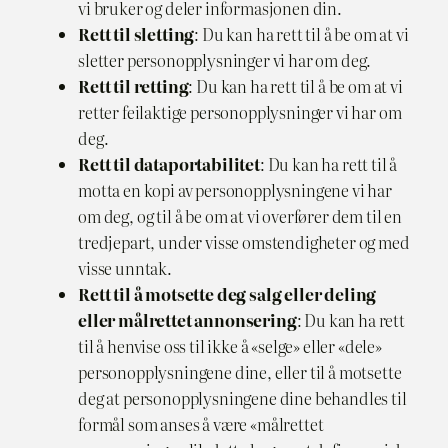
vi bruker og deler informasjonen din.
Rett til sletting
: Du kan ha rett til å be om at vi
sletter personopplysninger vi har om deg.
Rett til retting
: Du kan ha rett til å be om at vi
retter feilaktige personopplysninger vi har om
deg.
Rett til dataportabilitet
: Du kan ha rett til å
motta en kopi av personopplysningene vi har
om deg, og til å be om at vi overfører dem til en
tredjepart, under visse omstendigheter og med
visse unntak.
Rett til å motsette deg salg eller deling
eller målrettet annonsering
: Du kan ha rett
til å henvise oss til ikke å «selge» eller «dele»
personopplysningene dine, eller til å motsette
deg at personopplysningene dine behandles til
formål som anses å være «målrettet