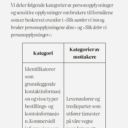
Vi deler følgende kategorier av personopplysninger
og sensitive opplysninger om brukere til formålene
som er beskrevet ovenfor i
«Slik samler vi inn og
bruker personopplysningene dine»
og
«Slik deler vi
personopplysninger»
:
Kategorier av
Kategori
mottakere
Identifikatorer
som
grunnleggende
kontaktinformasj
on og visse typer
Leverandører og
bestillings- og
tredjeparter som
kontoinformasjo
utfører tjenester
n.Kommersiell
på våre vegne