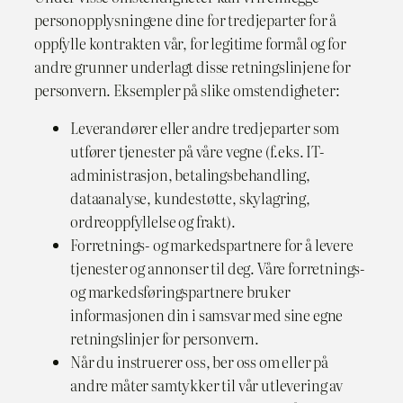
personopplysningene dine for tredjeparter for å
oppfylle kontrakten vår, for legitime formål og for
andre grunner underlagt disse retningslinjene for
personvern. Eksempler på slike omstendigheter:
Leverandører eller andre tredjeparter som
utfører tjenester på våre vegne (f.eks. IT-
administrasjon, betalingsbehandling,
dataanalyse, kundestøtte, skylagring,
ordreoppfyllelse og frakt).
Forretnings- og markedspartnere for å levere
tjenester og annonser til deg. Våre forretnings-
og markedsføringspartnere bruker
informasjonen din i samsvar med sine egne
retningslinjer for personvern.
Når du instruerer oss, ber oss om eller på
andre måter samtykker til vår utlevering av