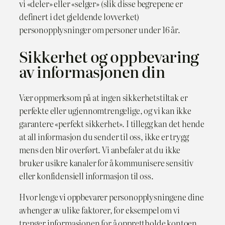
vi «deler» eller «selger» (slik disse begrepene er
definert i det gjeldende lovverket)
personopplysninger om personer under 16 år.
Sikkerhet og oppbevaring
av informasjonen din
Vær oppmerksom på at ingen sikkerhetstiltak er
perfekte eller ugjennomtrengelige, og vi kan ikke
garantere «perfekt sikkerhet». I tillegg kan det hende
at all informasjon du sender til oss, ikke er trygg
mens den blir overført. Vi anbefaler at du ikke
bruker usikre kanaler for å kommunisere sensitiv
eller konfidensiell informasjon til oss.
Hvor lenge vi oppbevarer personopplysningene dine
avhenger av ulike faktorer, for eksempel om vi
trenger informasjonen for å opprettholde kontoen