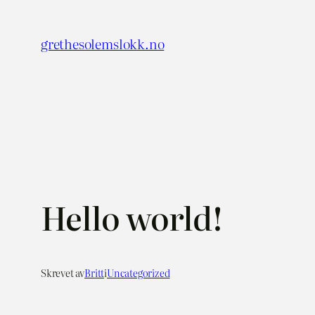
Hopp
til
grethesolemslokk.no
innhold
Hello world!
Skrevet av
Britt
i
Uncategorized